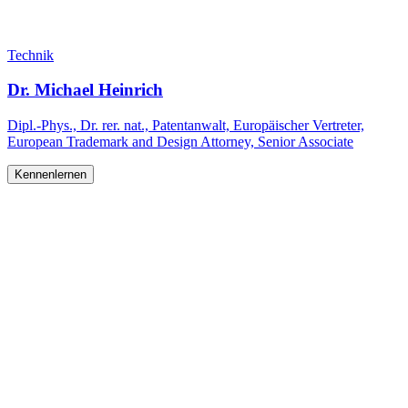
Technik
Dr. Michael Heinrich
Dipl.-Phys., Dr. rer. nat., Patentanwalt, Europäischer Vertreter,
European Trademark and Design Attorney, Senior Associate
Kennenlernen