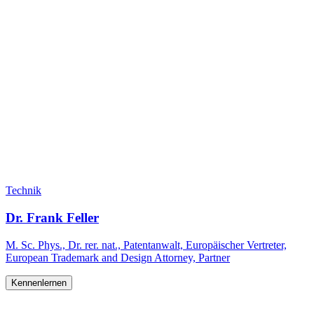
Technik
Dr. Frank Feller
M. Sc. Phys., Dr. rer. nat., Patentanwalt, Europäischer Vertreter,
European Trademark and Design Attorney, Partner
Kennenlernen