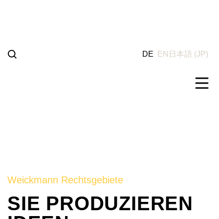
Weiter
zum
Inhalt
DE
EN
日本語
(
JP
)
Weickmann Rechtsgebiete
SIE PRODUZIEREN