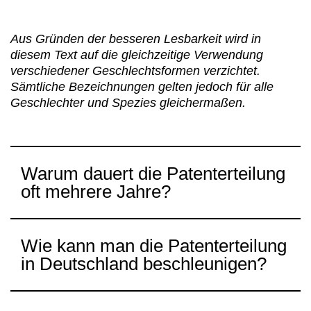
Aus Gründen der besseren Lesbarkeit wird in
diesem Text auf die gleichzeitige Verwendung
verschiedener Geschlechtsformen verzichtet.
Sämtliche Bezeichnungen gelten jedoch für alle
Geschlechter und Spezies gleichermaßen.
Warum dauert die Patenterteilung
oft mehrere Jahre?
Die lange Dauer liegt am
Wie kann man die Patenterteilung
mehrstufigen Prüfungsverfahren.
in Deutschland beschleunigen?
Nach der Anmeldung führt das
Patentamt zunächst eine
Recherche